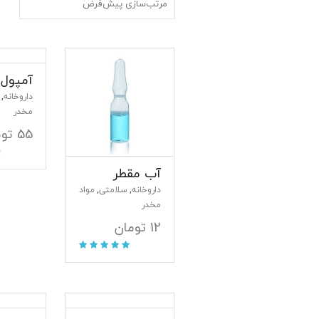
آمپول 56
داروخانه
,
مخدر
55
توم
آب مقطر
داروخانه
سلامتی
مواد
,
,
مخدر
12
تومان