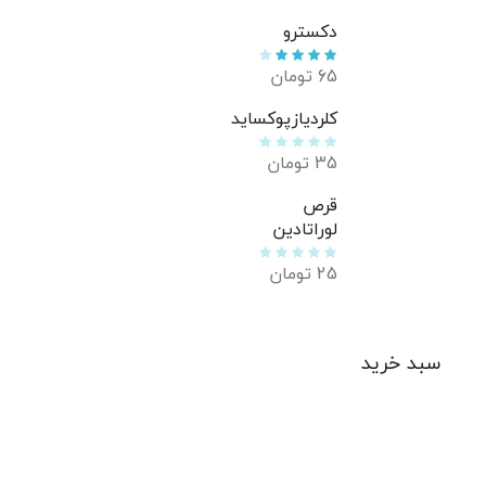
دکسترو
65
تومان
کلردیازپوکساید
35
تومان
قرص
لوراتادین
25
تومان
سبد خرید