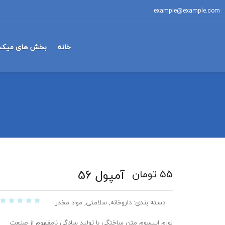
example@example.com
خانه
بخش های میکس
آمپول 56
55
تومان
دسته بندی:
داروخانه
,
سلامتی
,
مواد مخدر
لورم ایپسوم متن ساختگی با تولید سادگی نامفهوم از صنعت