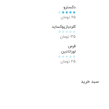
دکسترو
65
تومان
کلردیازپوکساید
35
تومان
قرص
لوراتادین
25
تومان
سبد خرید