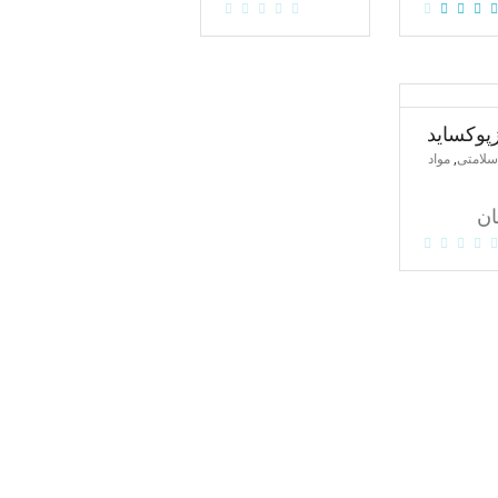
زپوکساید
,
سلامتی
مواد
ان