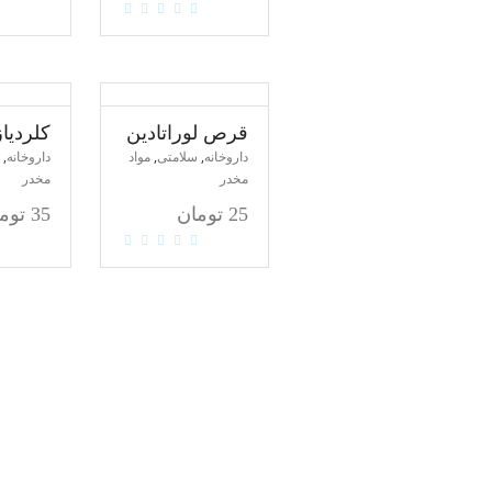
قرص لوراتادین
کلردیا
,
,
,
داروخانه
سلامتی
مواد
داروخانه
مخدر
مخدر
25
تومان
35
توم