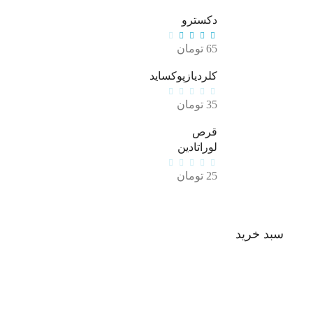
دکسترو
65
تومان
کلردیازپوکساید
35
تومان
قرص
لوراتادین
25
تومان
سبد خرید