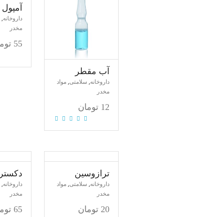
آمپول 56
,
داروخانه
مخدر
55
توم
آب مقطر
,
,
داروخانه
سلامتی
مواد
مخدر
12
تومان
ترازوسین
دکستر
,
,
,
داروخانه
سلامتی
مواد
داروخانه
مخدر
مخدر
20
تومان
65
توم