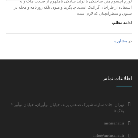
لورم ایپسوم متن ساختگی با تولید سادگی نامفهوم از صنعت چاپ و با
استفاده از طراحان گرافیک است. چاپگرها و متون بلکه روزنامه و مجله در
ستون و سطرآنچنان که لازم است
ادامه مطلب
در
مشاوره
اطلاعات تماس
تهران، جاده ساوه، شهرک صنعتی پرند، خیابان نوآوران، خیابان نوآور ۲
پلاک ۵
mehrsanat.ir
info@mehrsanat.ir