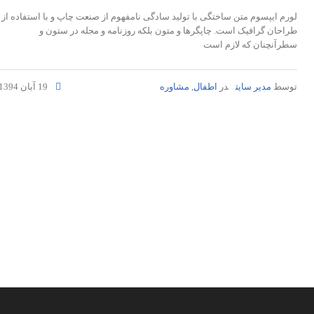
لورم ایپسوم متن ساختگی با تولید سادگی نامفهوم از صنعت چاپ و با استفاده از
طراحان گرافیک است. چاپگرها و متون بلکه روزنامه و مجله در ستون و
سطرآنچنان که لازم است
توسط
مدیر سایت
در
اطفال
,
مشاوره
19 آبان 1394