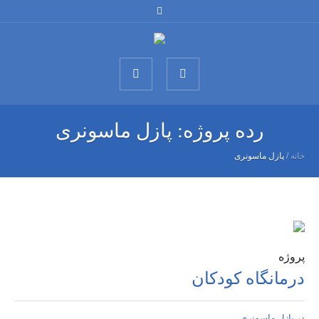
رده پروژه:
پازل ماسونری
خانه
/
پازل ماسونری
پروژه
درمانگاه کودکان
در
پازل ماسونری