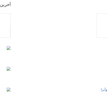
آخرین 
آنزا