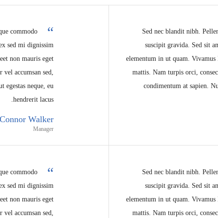
esque commodo
Sed nec blandit nibh. Pel
 ex sed mi dignissim
suscipit gravida. Sed sit 
eet non mauris eget
elementum in ut quam. Vivamus l
ur vel accumsan sed,
mattis. Nam turpis orci, conse
t egestas neque, eu
condimentum at sapien. Nu
hendrerit lacus.
Connor Walker
Manager
esque commodo
Sed nec blandit nibh. Pel
 ex sed mi dignissim
suscipit gravida. Sed sit 
eet non mauris eget
elementum in ut quam. Vivamus l
ur vel accumsan sed,
mattis. Nam turpis orci, conse