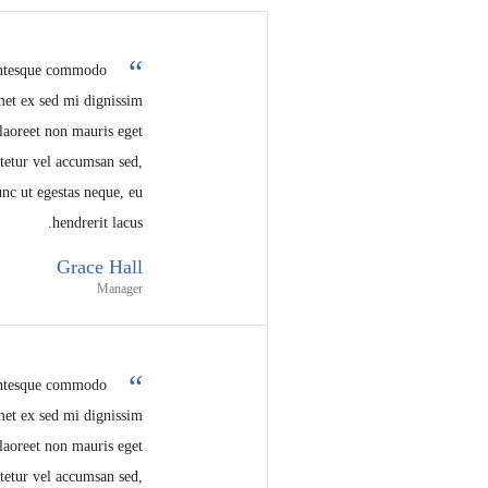
lentesque commodo
amet ex sed mi dignissim
aoreet non mauris eget
ctetur vel accumsan sed,
nc ut egestas neque, eu
hendrerit lacus.
Grace Hall
Manager
lentesque commodo
amet ex sed mi dignissim
aoreet non mauris eget
ctetur vel accumsan sed,