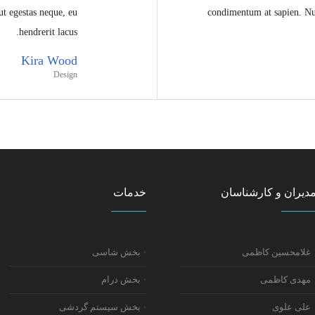
t egestas neque, eu
condimentum at sapien. Nu
hendrerit lacus.
Kira Wood
Design
دیران و کارشناسان
خدمات
غلامحسین کاظمی
بخش شاسی
مهدی کاظمی
بخش درام
علی علوی
بخش سیستم گردشی