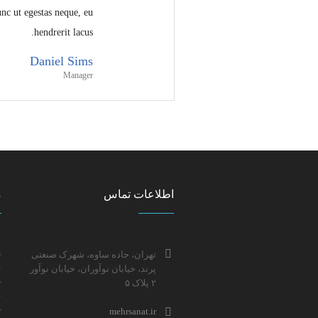
nc ut egestas neque, eu
hendrerit lacus.
Daniel Sims
Manager
اطلاعات تماس
م
تهران، جاده ساوه، شهرک صنعتی
پرند، خیابان نوآوران، خیابان نوآور
۲ پلاک ۵
mehrsanat.ir