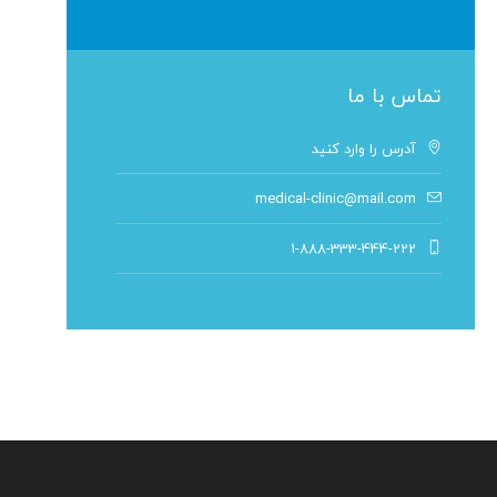
تماس با ما
آدرس را وارد کنید
medical-clinic@mail.com
1-888-333-444-222