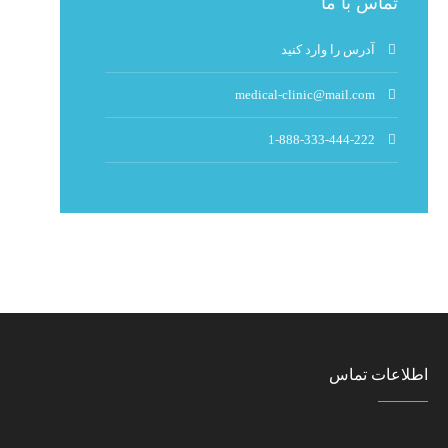
تماس با ما
آدرس را وارد کنید
medical-clinic@mail.com
1-888-333-444-222
اطلاعات تماس