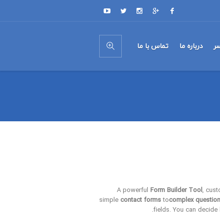
ر
درباره ما
تماس با ما
A powerful
Form Builder Tool
, cus
simple
contact forms
to
complex question
fields. You can decide