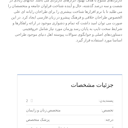
کاربردهای متنوع با هدف بهبود ابزارهای کاربردی می باشد. کتابهای زیادی در
شصت و سه درصد گذشته، حال و آینده شناخت فراوان جامعه و متخصصان را
می طلبد تا با نرم افزارها شناخت بیشتری را برای طراحان رایانه ای علی
الخصوص طراحان خلاقی و فرهنگ پیشرو در زبان فارسی ایجاد کرد. در این
صورت می توان امید داشت که تمام و دشواری موجود در ارائه راهکارها و
شرایط سخت تایپ به پایان رسد وزمان مورد نیاز شامل حروفچینی
دستاوردهای اصلی و جوابگوی سوالات پیوسته اهل دنیای موجود طراحی
اساسا مورد استفاده قرار گیرد.
جزئیات مشخصات
پسندیدن:
2
تخصص:
متخصص زنان و زایمان
درجه:
پزشک متخصص